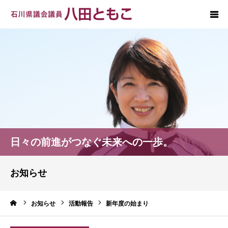
ホーム
プロフィール
政策
後援会
日々の前進がつなぐ未来への一歩。
お問い合わせ
お知らせ
ーム
お知らせ
活動報告
新年度の始まり