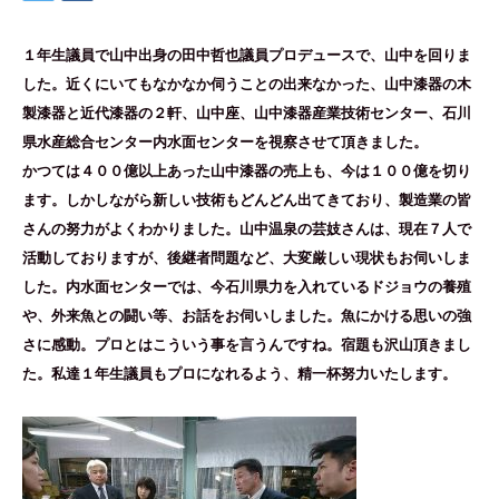
１年生議員で山中出身の田中哲也議員プロデュースで、山中を回りま
した。近くにいてもなかなか伺うことの出来なかった、山中漆器の木
製漆器と近代漆器の２軒、山中座、山中漆器産業技術センター、石川
県水産総合センター内水面センターを視察させて頂きました。
かつては４００億以上あった山中漆器の売上も、今は１００億を切り
ます。しかしながら新しい技術もどんどん出てきており、製造業の皆
さんの努力がよくわかりました。山中温泉の芸妓さんは、現在７人で
活動しておりますが、後継者問題など、大変厳しい現状もお伺いしま
した。内水面センターでは、今石川県力を入れているドジョウの養殖
や、外来魚との闘い等、お話をお伺いしました。魚にかける思いの強
さに感動。プロとはこういう事を言うんですね。宿題も沢山頂きまし
た。私達１年生議員もプロになれるよう、精一杯努力いたします。