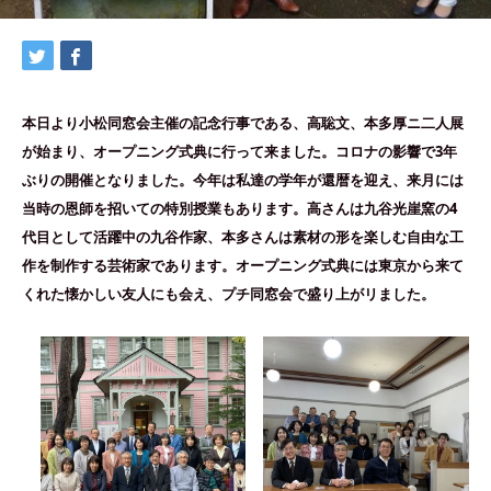
本日より小松同窓会主催の記念行事である、高聡文、本多厚ニ二人展
が始まり、オープニング式典に行って来ました。コロナの影響で3年
ぶりの開催となりました。今年は私達の学年が還暦を迎え、来月には
当時の恩師を招いての特別授業もあります。高さんは九谷光崖窯の4
代目として活躍中の九谷作家、本多さんは素材の形を楽しむ自由な工
作を制作する芸術家であります。オープニング式典には東京から来て
くれた懐かしい友人にも会え、プチ同窓会で盛り上がリました。