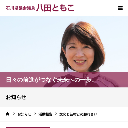
ホーム
プロフィール
政策
後援会
日々の前進がつなぐ未来への一歩。
お問い合わせ
お知らせ
ーム
お知らせ
活動報告
文化と芸術との触れ合い