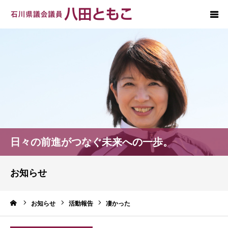
ホーム
プロフィール
政策
後援会
日々の前進がつなぐ未来への一歩。
お問い合わせ
お知らせ
ーム
お知らせ
活動報告
凄かった